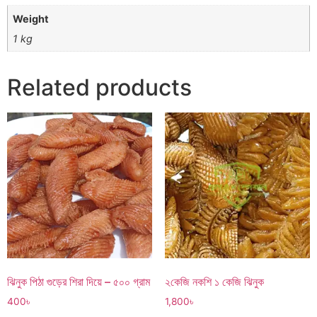
Weight
1 kg
Related products
ঝিনুক পিঠা গুড়ের শিরা দিয়ে – ৫০০ গ্রাম
২কেজি নকশি ১ কেজি ঝিনুক
400
৳
1,800
৳