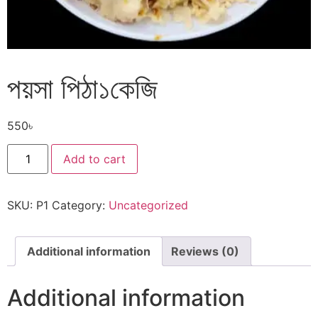
পয়সা পিঠা১কেজি
550
৳
Add to cart
SKU:
P1
Category:
Uncategorized
Additional information
Reviews (0)
Additional information