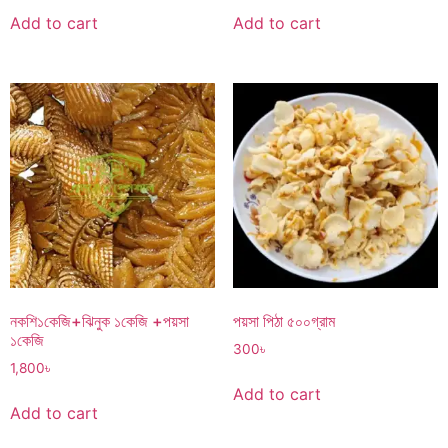
Add to cart
Add to cart
নকশি১কেজি+ঝিনুক ১কেজি +পয়সা
পয়সা পিঠা ৫০০গ্রাম
১কেজি
300
৳
1,800
৳
Add to cart
Add to cart