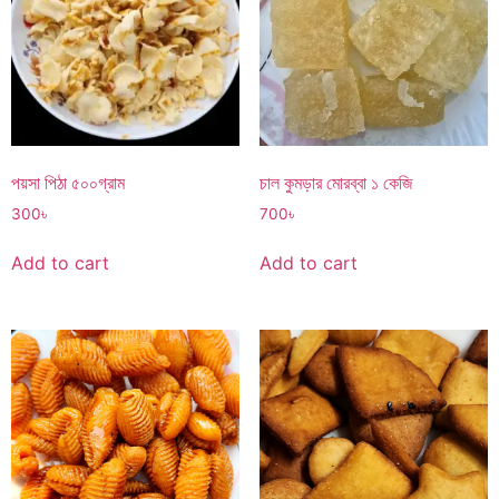
পয়সা পিঠা ৫০০গ্রাম
চাল কুমড়ার মোরব্বা ১ কেজি
300
৳
700
৳
Add to cart
Add to cart